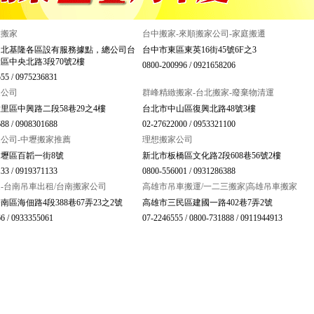
緻搬家
台中搬家-來順搬家公司-家庭搬遷
台北基隆各區設有服務據點，總公司台
台中市東區東英16街45號6F之3
區中央北路3段70號2樓
0800-200996 / 0921658206
55 / 0975236831
家公司
群峰精緻搬家-台北搬家-廢棄物清運
里區中興路二段58巷29之4樓
台北市中山區復興北路48號3樓
88 / 0908301688
02-27622000 / 0953321100
公司-中壢搬家推薦
理想搬家公司
壢區百韜一街8號
新北市板橋區文化路2段608巷56號2樓
33 / 0919371133
0800-556001 / 0931286388
-台南吊車出租/台南搬家公司
高雄市吊車搬運/一二三搬家|高雄吊車搬家
南區海佃路4段388巷67弄23之2號
高雄市三民區建國一路402巷7弄2號
6 / 0933355061
07-2246555 / 0800-731888 / 0911944913