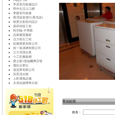
Happy汽車
享居室內裝修設計
野外生活入口網
聿建室內裝修
喬澤諾裝璜行(喬克諾)
映墨文創室內設計
易昇拆除工程
時空軸-半導體
品寓優質搬家
活力衛生工程
崧雅興業有限公司
統一裝潢網有限公司
立方清潔企業
小工匠搬家網
愛之船1號福爾摩莎號
麗欣企業社
達冠華有限公司
長景清水模
上昕通風設備
永承結婚禮車出租
寄信給我
姓名：