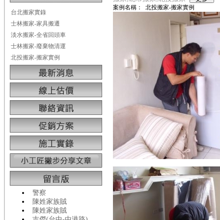
案例名稱：
北投搬家-搬家實例
台北搬家實錄
士林搬家-家具搬遷
淡水搬家-全省回頭車
士林搬家-廢棄物清運
北投搬家-搬家實例
警察
陳姓家族賊
陳姓家族賊
吉傑(台中-中港路)...