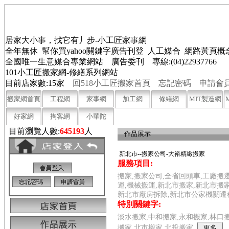
居家大小事，找它有丿步-小工匠家事網
全年無休 幫你買yahoo關鍵字廣告刊登 人工媒合 網路黃頁
全國唯一生意媒合專業網站 廣告委刊 專線:(04)22937766
101小工匠搬家網-修繕系列網站
目前店家數:15家
回518小工匠搬家首頁
忘記密碼
申請會
搬家網首頁
工程網
家事網
加工網
修繕網
MIT製造網
好家網
掏客網
小華陀
目前瀏覽人數:
645193
人
作品展示
新北市--搬家公司-大裕精緻搬家
服務項目:
搬家,搬家公司,全省回頭車,工廠搬
運,機械搬運,新北市搬家,新北市搬
新北市廠房拆除,新北市公家機關遷
特別關鍵字:
淡水搬家,中和搬家,永和搬家,林口搬
搬家,北市搬家,北投搬家