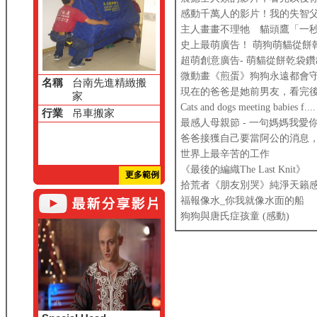
感動千萬人的影片！我的失智
主人畫畫不理牠 貓頭鷹「一
史上最萌廣告！ 萌狗萌貓從餅
超萌創意廣告- 萌貓從餅乾袋
微動畫《煎蛋》狗狗永遠都會守護著你
名稱
台南先進精緻搬
現在的爸爸是她前男友，看完後
家
Cats and dogs meeting babies f....
行業
吊車搬家
最感人母親節 - 一句媽媽我愛
爸爸接獲自己要當阿公的消息，
世界上最辛苦的工作
《最後的編織The Last Knit》
更多範例
拾荒者《朋友別哭》純淨天籟
福報像水_你我就像水面的船
狗狗與唐氏症孩童 (感動)