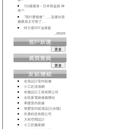
癒！
5分鐘瘦身－日本骨盆操 神
奇!!!
"我什麼都會" .......這傢伙當
服務員太可惜了.....
特力屋DIY油漆篇
..more
名堯設計室內裝修
小工匠清潔網
米雅設計工程有限公司
全區家電維修服務站
聿建室內裝修
旭豐室內裝潢設計(全陽)
尚勇科技有限公司
大和空間設計
小工匠搬家網