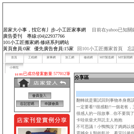
居家大小事，找它有丿步-小工匠家事網
目前在yahoo已知關
廣告委刊 專線:(04)22937766
101小工匠搬家網-修繕系列網站
黃頁會員:0家 優先廣告會員:15家
回101小工匠搬家首頁
忘
首頁
工程網
家事網
加工網
修繕網
MIT製造網
MIT新聞網
小華陀
目前已成功發案數量:577012筆
分享區
翻轉就是嘗試回到事物本身應該有的樣子
一定要看!!很感動!!一個老爸，
很感人的一段故事...你不要我
卡哇依柴犬拜託主人抱抱
不可思議！小鴨鴨沒了媽媽以後
震撼全人類的影片，看完以後