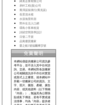
綺美企業有限公司
承軒工程(股)公司
喬澤諾裝璜行(喬克諾)
長景清水模
水漾海景民宿
野外生活入口網
環島小客車租賃
詩賦空間美學設計
日發二手貨
品寓優質搬家
愛之船1號福爾摩莎號
本網站僅提供搬家公司資訊參
考平台，並不涉入其中任何諮
詢、交易。本網站對各該搬家
公司相關資訊亦不作任何實質
或形式上之審查。就本網站中
所載一切搬家公司的資訊、文
字、照片、圖形、產權、廣告
內容、或其他資料（以下簡稱
『內容』），無論其為公開張
貼或私下傳送，若有不實或違
法情事，均為『內容』提供者