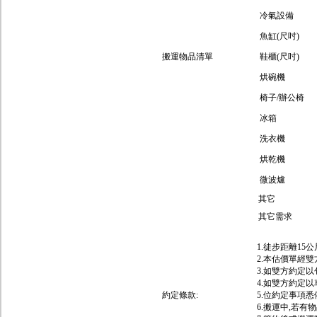
冷氣設備
魚缸(尺吋)
搬運物品清單
鞋櫃(尺吋)
烘碗機
椅子/辦公椅
冰箱
洗衣機
烘乾機
微波爐
其它
其它需求
1.徒步距離15
2.本估價單經
3.如雙方約定
4.如雙方約定
約定條款:
5.位約定事項
6.搬運中,若有