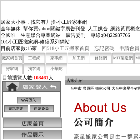
居家大小事，找它有丿步-小工匠家事網
全年無休 幫你買yahoo關鍵字廣告刊登 人工媒合 網路黃頁
全國唯一生意媒合專業網站 廣告委刊 專線:(04)22937766
101小工匠搬家網-修繕系列網站
目前店家數:15家
回518小工匠搬家首頁
忘記密碼
申請會員
搬家網首頁
工程網
家事網
加工網
修繕網
MIT製造網
M
好家網
掏客網
小華陀
目前瀏覽人數:
108461
人
店家介紹
台中市-豐原區-搬家公司-大台中豪星全省
豪星搬家公司是由一群累