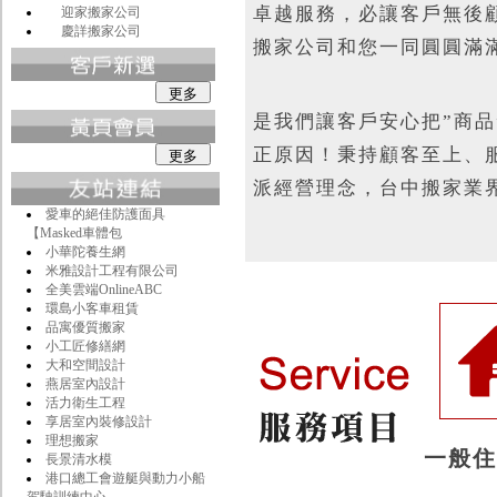
卓越服務，必讓客戶無後
迎家搬家公司
慶詳搬家公司
搬家公司和您一同圓圓滿
是我們讓客戶安心把”商品
正原因！秉持顧客至上、
派經營理念，台中搬家業
愛車的絕佳防護面具
【Masked車體包
小華陀養生網
米雅設計工程有限公司
全美雲端OnlineABC
環島小客車租賃
品寓優質搬家
小工匠修繕網
大和空間設計
燕居室內設計
活力衛生工程
享居室內裝修設計
理想搬家
一般
長景清水模
港口總工會遊艇與動力小船