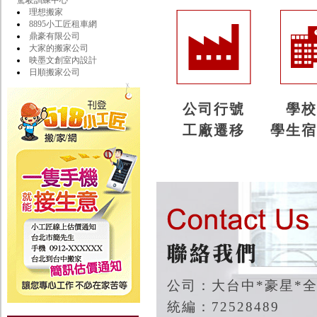
駕駛訓練中心
理想搬家
8895小工匠租車網
鼎豪有限公司
大家的搬家公司
映墨文創室內設計
日順搬家公司
公司行號
學
工廠遷移
學生
公司：大台中*豪星*
統編：72528489