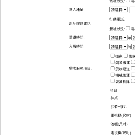
舊址狀況:
電
遷入地址:
行動電話:
新址聯絡電話
新址狀況:
電
喬遷時間:
年
入厝時間
時
搬家
搬
鋼琴搬運
需求服務項目:
貨物運送
機械搬運
裝潢拆除
項目
神桌
沙發+茶几
電視櫃(尺吋)
酒櫃(尺吋)
電視機(尺吋)