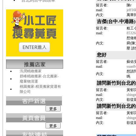
台北到台中回頭車
留言者:
陳r
mail:
jeff1
內文:
萬華
吉傑(台中-中港路)
留言者:
粗工
mail:
85326
想做粗
內文:
舜(
壓 請
您好
留言者:
蘇佑
mail:
suan8
汛潤精緻搬家
想請
內文:
群峰精緻搬家-台北搬家-
嗎
廢棄物清運
請問新竹到台北的
桃園搬家-精英搬家貨運有
留言者:
黃郁
限公司
mail:
shing
內文:
欲從
請問新竹到台北的
留言者:
黃郁
mail:
shing
內文:
欲從