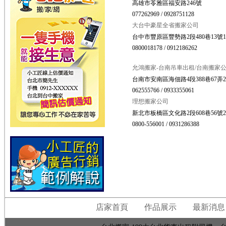
高雄市苓雅區福安路246號
077262969 / 0928751128
大台中豪星全省搬家公司
台中市豐原區豐勢路2段480巷13號
0800018178 / 0912186262
允鴻搬家-台南吊車出租/台南搬家
台南市安南區海佃路4段388巷67弄2
062555766 / 0933355061
理想搬家公司
新北市板橋區文化路2段608巷56號
0800-556001 / 0931286388
店家首頁
作品展示
最新消息