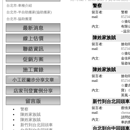
警察
台北市-車種介紹
台北市-半自助搬家(協助搬家)
留言者:
警察
mail:
85254
台北市-協助搬運
☆搶
內文:
有限
~温宗諭
陳姓家族賊
留言者:
搶劫
mail:
85254
☆搶
內文:
金佳
翁啟
陳姓家族賊
留言者:
搶劫
mail:
85254
☆慶
內文:
寶）
英風
新竹到台北回頭車
留言者:
蔡情
警察
mail:
chern
陳姓家族賊
請問
陳姓家族賊
內文:
車的
新竹到台北回頭車
台北到台中回頭車