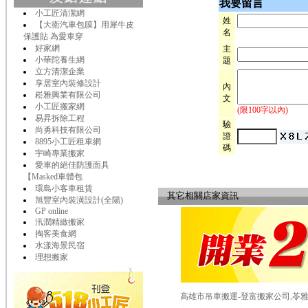
我要留言
小工匠清潔網
姓
【大衛汽車包膜】用犀牛皮
名
保護貼 為愛車穿
好家網
主
小華陀養生網
題
立方清潔企業
享居室內裝修設計
內
崧雅興業有限公司
文
小工匠搬家網
(限100字以內)
易昇拆除工程
驗
尚勇科技有限公司
證
8895小工匠租車網
碼
宇崎專業搬家
愛車的絕佳防護面具
【Masked車體包
環島小客車租賃
其它相關店家資訊
旭豐室內裝潢設計(全陽)
GP online
汛潤精緻搬家
掏客美食網
水漾海景民宿
理想搬家
高雄市吊車搬運-登富搬家公司,苓