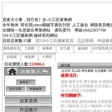
居家大小事，找它有丿步-小工匠家事網
全年無休 幫你買yahoo關鍵字廣告刊登 人工媒合 網路黃頁
全國唯一生意媒合專業網站 廣告委刊 專線:(04)22937766
101小工匠搬家網-修繕系列網站
目前店家數:15家
回518小工匠搬家首頁
忘記密碼
申請會
搬家網首頁
工程網
家事網
加工網
修繕網
MIT製造網
好家網
掏客網
小華陀
目前瀏覽人數:
232006
人
留言版
台北市-文山區-學生搬家-台北搬家-1
服務項目:
搬家,搬家公司,學生搬家,全省回
頭車,台北市公司搬運,台北市個人
運,文山區個人自助搬家
特別關鍵字:
內湖區搬家,板橋區搬家,永和區搬家
區3.5噸貨車,台北3.5噸貨車,
附司機,中正區發財小貨車出租附