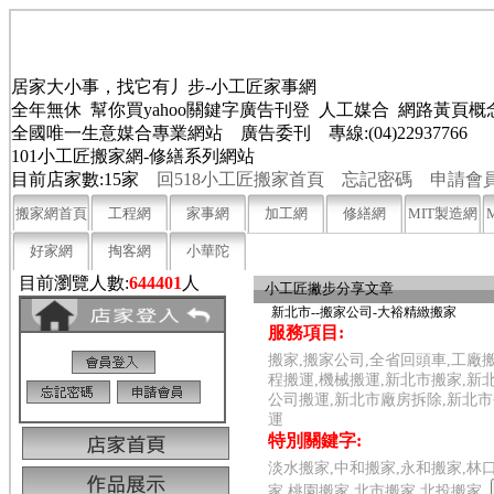
居家大小事，找它有丿步-小工匠家事網
全年無休 幫你買yahoo關鍵字廣告刊登 人工媒合 網路黃頁
全國唯一生意媒合專業網站 廣告委刊 專線:(04)22937766
101小工匠搬家網-修繕系列網站
目前店家數:15家
回518小工匠搬家首頁
忘記密碼
申請會
搬家網首頁
工程網
家事網
加工網
修繕網
MIT製造網
好家網
掏客網
小華陀
目前瀏覽人數:
644401
人
小工匠撇步分享文章
新北市--搬家公司-大裕精緻搬家
服務項目:
搬家,搬家公司,全省回頭車,工廠
程搬運,機械搬運,新北市搬家,新
公司搬運,新北市廠房拆除,新北
運
特別關鍵字:
淡水搬家,中和搬家,永和搬家,林
家,桃園搬家,北市搬家,北投搬家