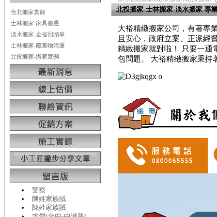
北投搬家-士林搬家-淡水搬家 專業
台北搬家實錄
士林搬家-家具搬遷
大裕精緻搬家公司，有著專
淡水搬家-全省回頭車
且安心，政府立案、正派經
士林搬家-廢棄物清運
精緻搬家就對啦！ 只要一通
北投搬家-搬家實例
包問題。 大裕精緻搬家秉持
警察
陳姓家族賊
陳姓家族賊
吉傑(台中-中港路)...