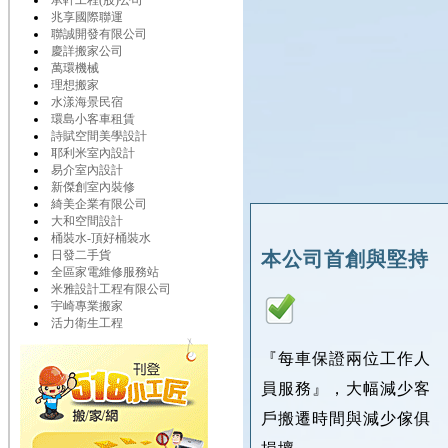
承軒工程(股)公司
兆享國際聯運
聯誠開發有限公司
慶詳搬家公司
萬環機械
理想搬家
水漾海景民宿
環島小客車租賃
詩賦空間美學設計
耶利米室內設計
易介室內設計
新傑創室內裝修
綺美企業有限公司
大和空間設計
桶裝水-頂好桶裝水
本公司首創與堅持
日發二手貨
全區家電維修服務站
米雅設計工程有限公司
宇崎專業搬家
活力衛生工程
『每車保證兩位工作人
員服務』，大幅減少客
戶搬遷時間與減少傢俱