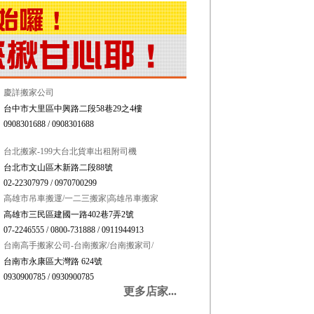
慶詳搬家公司
台中市大里區中興路二段58巷29之4樓
0908301688 / 0908301688
台北搬家-199大台北貨車出租附司機
台北市文山區木新路二段88號
02-22307979 / 0970700299
高雄市吊車搬運/一二三搬家|高雄吊車搬家
高雄市三民區建國一路402巷7弄2號
07-2246555 / 0800-731888 / 0911944913
台南高手搬家公司-台南搬家/台南搬家司/
台南市永康區大灣路 624號
0930900785 / 0930900785
更多店家...