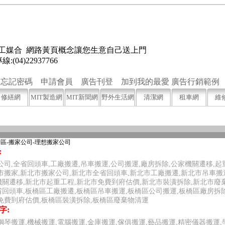
 人工媒合 網路黃頁概念讓您生意自己送上門
4)22937766
忘記密碼
申請會員
廣告刊登
加到我的最愛
廣告行銷範例
修繕網
MIT製造網
MIT新聞網
野外生活網
清潔網
租車網
維
橋區-搬家公司-理想搬家公司
:
公司,全省回頭車,工廠搬遷,吊車搬運,公司搬運,廠房拆除,公家機關遷移,起
市搬家,新北市搬家公司,新北市全省回頭車,新北市工廠搬遷,新北市吊車搬
關遷移,新北市起重工程,新北市免費到府估價,新北市裝潢拆除,新北市廢棄
回頭車,板橋區工廠搬遷,板橋區吊車搬運,板橋區公司搬運,板橋區廠房拆
免費到府估價,板橋區裝潢拆除,板橋區廢棄物清運
字:
鋼琴搬運,機械搬運,電腦搬運,金庫搬運,傢俱搬運,藝品搬運,精密儀器搬運,