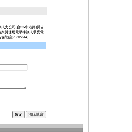
是吉傑人力公司(台中-中港路)與吉
店家與使用電擊棒讓人承受電
統編(28505614)