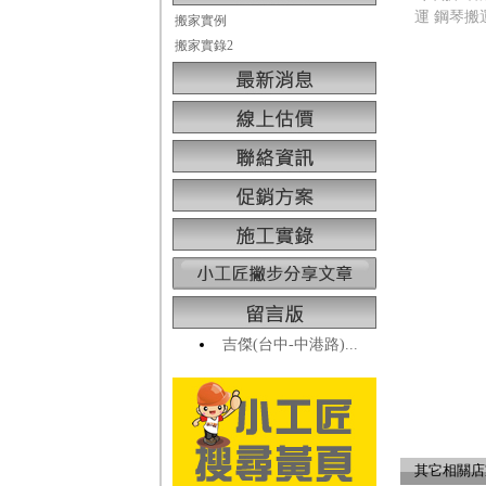
運 鋼琴搬
搬家實例
搬家實錄2
吉傑(台中-中港路)...
其它相關