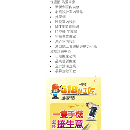
保護貼 為愛車穿
新傑創室內裝修
名堯設計室內裝修
好家網
匠藝室內設計
MIT產業新聞網
時空軸-半導體
宇崎專業搬家
易介室內設計
港口總工會遊艇與動力小船
駕駛訓練中心
日順搬家公司
品寓優質搬家
立方清潔企業
易昇拆除工程