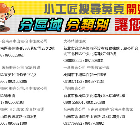
-台南吊車出租/台南搬家公司
大裕精緻搬家
南區海佃路4段388巷67弄23之2號
新北市台北基隆各區設有服務據點，總公司台
北市北投區中央北路3段70號2樓
6 / 0933355061
0800065555 / 0975236831
-來順搬家公司-家庭搬遷
一新搬家公司-中壢搬家推薦
區東英16街45號6F之3
桃園市中壢區百韜一街8號
996 / 0921658206
0919371133 / 0919371133
搬家-搬家公司,台南搬家公司
理想搬家公司
東區德東街
新北市板橋區文化路2段608巷56號2樓
1 / 0920666193
0800-556001 / 0931286388
搬家-台北搬家-廢棄物清運
台南搬家公司-台南跨猛搬家/台南吊車搬家
山區復興北路48號3樓
台南市永康區中山東路 218巷 28弄7號
000 / 0953321100
0917769992 / 0917769992