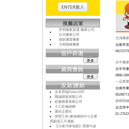
世明搬家貨運-搬家公司,
台北搬家公司
允鴻搬家
宸皓優質搬家
大裕精緻搬家
台南市安
06255576
台中搬家
台中市東
0800-200
一品專業
台南市
全美雲端OnlineABC
06268711
聯誠開發有限公司
群峰精緻
崧雅興業有限公司
小工匠修繕網
台北市中
麗欣企業社
02-27622
奕明工程-修地磚的中小企業
照顧員工不遺餘
【大衛汽車包膜】用犀牛皮