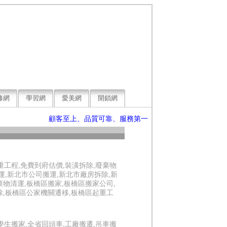
修網
學習網
愛美網
開鎖網
顧客至上、品質可靠、服務第一
重工程,免費到府估價,裝潢拆除,廢棄物
運,新北市公司搬運,新北市廠房拆除,新
物清運,板橋區搬家,板橋區搬家公司,
除,板橋區公家機關遷移,板橋區起重工
學生搬家,全省回頭車,工廠搬遷,吊車搬