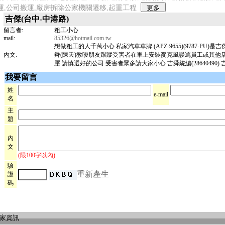
運,公司搬運,廠房拆除公家機關遷移,起重工程
吉傑(台中-中港路)
留言者:
粗工小心
mail:
85326@hotmail.com.tw
想做粗工的人千萬小心 私家汽車車牌 (APZ-9655)(9787-PU)
內文:
舜(陳天)教唆朋友跟蹤受害者在車上安裝麥克風謾罵員工或其他
壓 請慎選好的公司 受害者眾多請大家小心 吉舜統編(28640490) 吉傑
我要留言
姓
e-mail
名
主
題
內
文
(限100字以內)
驗
重新產生
證
碼
店家資訊