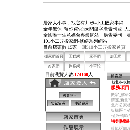
居家大小事，找它有丿步-小工匠家事網
全年無休 幫你買yahoo關鍵字廣告刊登
全國唯一生意媒合專業網站 廣告委刊 專線:(0
101小工匠搬家網-修繕系列網站
目前店家數:15家
回518小工匠搬家首頁
搬家網首頁
工程網
家事網
加工網
好家網
掏客網
小華陀
目前瀏覽人數:
174160
人
留言版
新北市-板
服務項目
搬家,搬家
清運,新北
北市公家機
板橋區全省
程,板橋區
特別關鍵
冷氣拆卸,