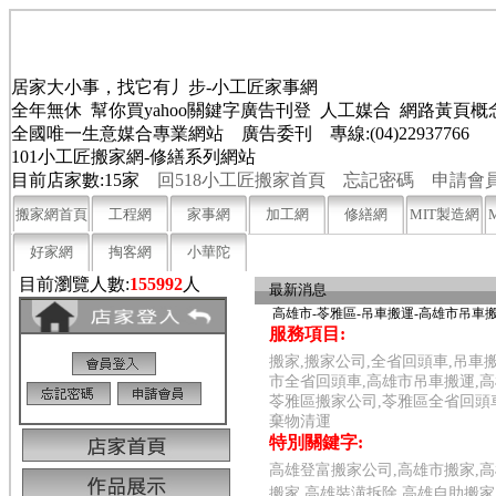
居家大小事，找它有丿步-小工匠家事網
全年無休 幫你買yahoo關鍵字廣告刊登 人工媒合 網路黃頁
全國唯一生意媒合專業網站 廣告委刊 專線:(04)22937766
101小工匠搬家網-修繕系列網站
目前店家數:15家
回518小工匠搬家首頁
忘記密碼
申請會
搬家網首頁
工程網
家事網
加工網
修繕網
MIT製造網
好家網
掏客網
小華陀
目前瀏覽人數:
155992
人
最新消息
高雄市-苓雅區-吊車搬運-高雄市吊車
服務項目:
搬家,搬家公司,全省回頭車,吊車
市全省回頭車,高雄市吊車搬運,高
苓雅區搬家公司,苓雅區全省回頭
棄物清運
特別關鍵字:
高雄登富搬家公司,高雄市搬家,高
搬家,高雄裝潢拆除,高雄自助搬家