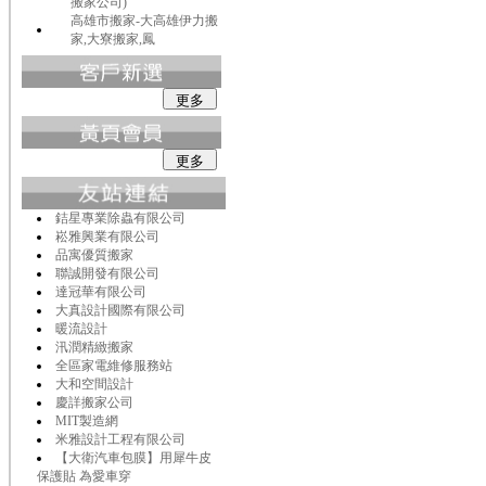
搬家公司)
高雄市搬家-大高雄伊力搬
家,大寮搬家,鳳
銡星專業除蟲有限公司
崧雅興業有限公司
品寓優質搬家
聯誠開發有限公司
達冠華有限公司
大真設計國際有限公司
暖流設計
汛潤精緻搬家
全區家電維修服務站
大和空間設計
慶詳搬家公司
MIT製造網
米雅設計工程有限公司
【大衛汽車包膜】用犀牛皮
保護貼 為愛車穿